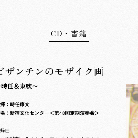
CD・書籍
ビザンチンのモザイク画
〜時任＆東吹〜
揮：時任康文
場：新宿文化センター＜第48回定期演奏会＞
録曲