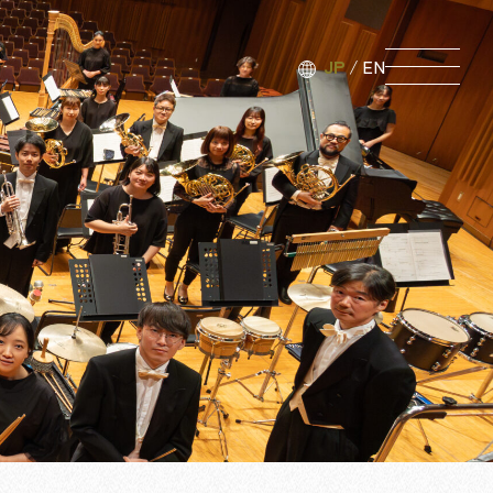
JP
/
EN
ポート・取材
ウンFM
せ