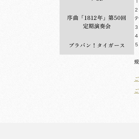
１
２
序曲「1812年」第50回
テ
定期演奏会
３
４
５
ブラバン！タイガース
規
ご