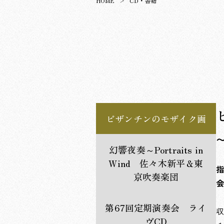
HOME
CD・書籍
団員用
ビザンチンのモザイク画
幻響夜奏～Portraits in
Wind 佐々木新平＆東
指
京吹奏楽団
会
第67回定期演奏会 ライ
収
ヴCD