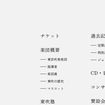
チケット
過去
定期
楽団概要
特別
東京吹奏楽団
ジョ
指揮者
CD・
楽団員
東吹の歴史
コン
マスコット
賛助
東吹塾