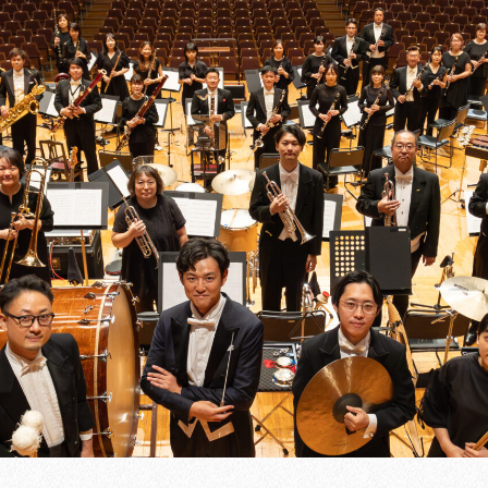
過去記録
メディア
定期演奏会全記録
コンサートレ
特別演奏会記録
レインボータ
楽団
ジョイフルコンサート全記録
リンク
CD・書籍
お問い合わ
史
コンサートプラン
ト
賛助会員