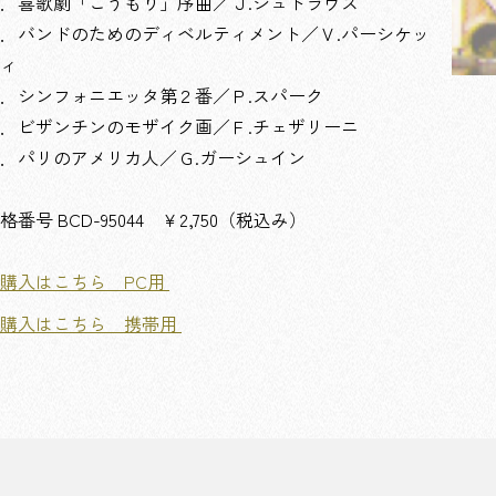
．喜歌劇「こうもり」序曲／Ｊ.シュトラウス
．バンドのためのディベルティメント／Ｖ.パーシケッ
ィ
．シンフォニエッタ第２番／Ｐ.スパーク
．ビザンチンのモザイク画／Ｆ.チェザリーニ
．パリのアメリカ人／Ｇ.ガーシュイン
格番号 BCD-95044 ￥2,750（税込み）
購入はこちら PC用
ご購入はこちら 携帯用