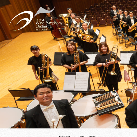
チケット
楽団概要
東京吹奏
指揮者
楽団員
東吹の歴
マスコッ
東吹塾